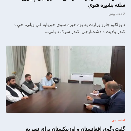
سلنه بشپړه شوې
2 هفته پیش
د ټولګټو چارو وزارت په یوه خپره شوې خبرپاڼه کې ویلي، چې د
کندز ولایت د دشت‌ارچي–کندز سړک د پاتې…
اقتصادی
گفت‌وگوی افغانستان و اوزبیکستان برای تسریع