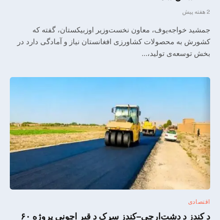
2 هفته پیش
جمشید خواجه‌یوف، معاون نخست‌وزیر اوزبیکستان، گفته که
کشورش به محصولات کشاورزی افغانستان نیاز و آمادگی دارد در
بخش توسعه‌ی تولید،…
اقتصادی
د کندز د دشت‌ارچي–کندز سړک د قیر اچونې پروژه ۶۰