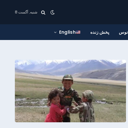
شنبه, آگست 8
انوس
پخش زنده
English