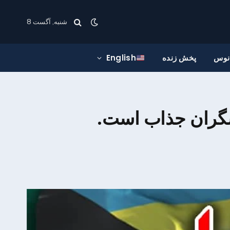
شنبه, آگست 8
انوس
پخش زنده
English
شگران جذاب است.