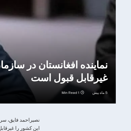
نماینده افغانستان در سازما
غیرقابل قبول است
5 ماه پیش
1 Min Read
نصیراحمد فایق، سرپ
این کشور را غیرقاب