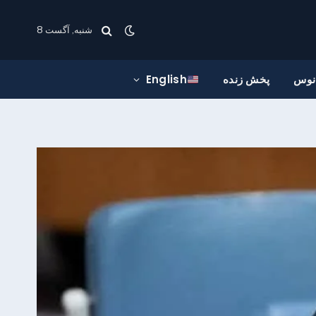
شنبه, آگست 8
انوس
پخش زنده
English