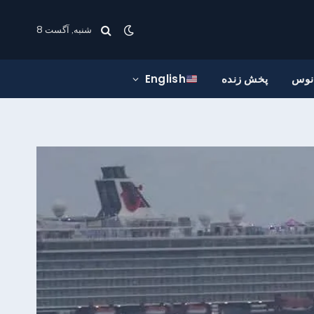
شنبه, آگست 8
انوس
پخش زنده
English