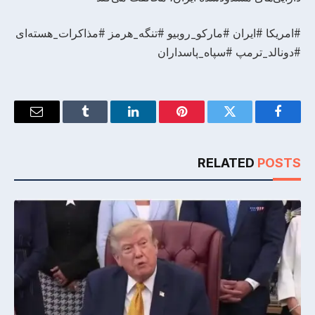
#امریکا #ایران #مارکو_روبیو #تنگه_هرمز #مذاکرات_هسته‌ای
#دونالد_ترمپ #سپاه_پاسداران
Email
Tumblr
LinkedIn
Pinterest
Twitter
Facebook
RELATED
POSTS