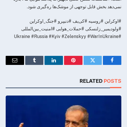
نمی‌دهد بخش قابل توجهی از موشک‌ها ره‌گیری شود.
#اوکراین #روسیه #کی‌یف #دنیپرو #جنگ_اوکراین
#ولودیمیر_زلنسکی #حملات_هوایی #امنیت_بین‌المللی
#Ukraine #Russia #Kyiv #Zelenskyy #WarInUkraine
Email
Tumblr
LinkedIn
Pinterest
Twitter
Facebook
RELATED
POSTS