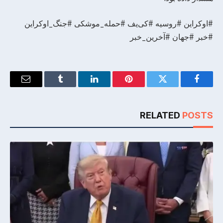
#اوکراین #روسیه #کی‌یف #حمله_موشکی #جنگ_اوکراین
#خبر #جهان #آخرین_خبر
Email
Tumblr
LinkedIn
Pinterest
Twitter
Facebook
RELATED
POSTS