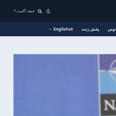
جمعه, آگست 7
انوس
پخش زنده
English