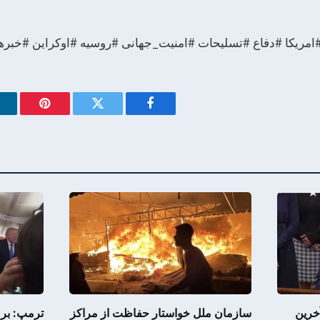
ا #امریکا #دفاع #تسلیحات #امنیت_جهانی #روسیه #اوکراین #خبر
Pinterest
Twitter
Facebook
خرین
سازمان ملل خواستار حفاظت از مراکز
ترمپ: بر 